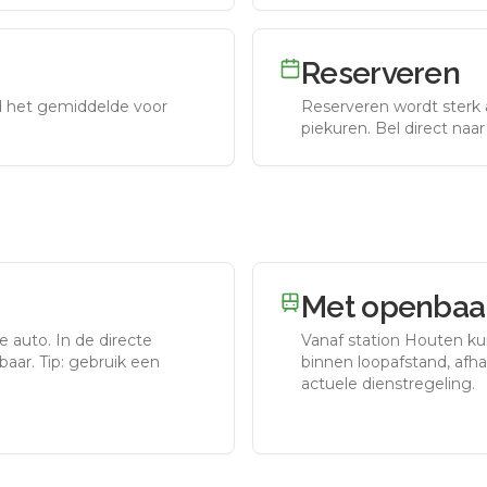
Reserveren
nd het gemiddelde voor
Reserveren wordt sterk 
piekuren.
Bel direct naa
Met openbaar
e auto.
In de directe
Vanaf station
Houten
kun
aar. Tip: gebruik een
binnen loopafstand, afhan
actuele dienstregeling.