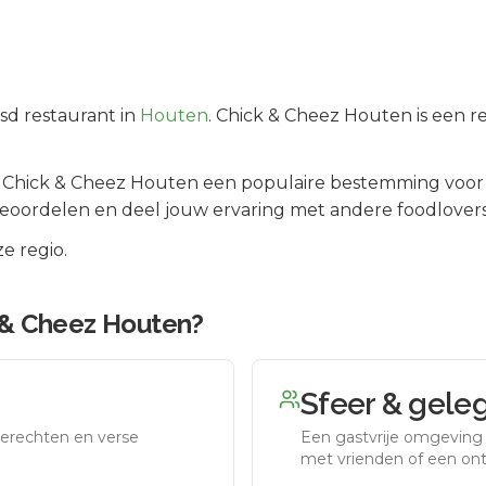
jsd
restaurant in
Houten
.
Chick & Cheez Houten is een r
s
Chick & Cheez Houten
een populaire bestemming voor 
beoordelen en deel jouw ervaring met andere foodlovers
e regio.
 & Cheez Houten
?
Sfeer & gele
erechten en verse
Een gastvrije omgeving g
met vrienden of een on