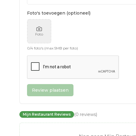
Foto's toevoegen (optioneel)
Foto
0
/
4
foto's (max 5MB per foto)
Review plaatsen
(
0
reviews
)
Mijn Restaurant Reviews