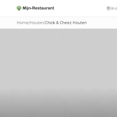
In 
Home
/
Houten
/
Chick & Cheez Houten