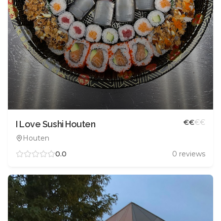
€
€
€
€
I Love Sushi Houten
Houten
0.0
0
reviews