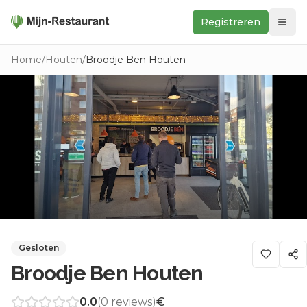
Registreren
Zoeken
Home
/
Houten
/
Broodje Ben Houten
In de buurt
Ontdek
Keukens
Foodwall
Reviews
Gesloten
Broodje Ben Houten
0.0
(
0
reviews)
€