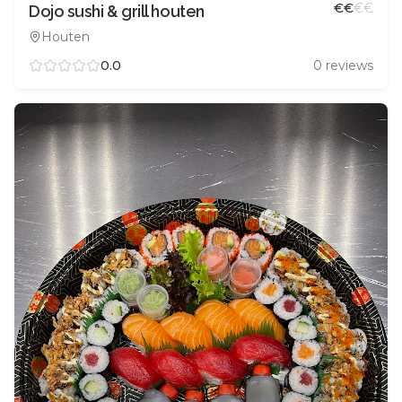
€
€
€
€
Dojo sushi & grill houten
Houten
0.0
0
reviews