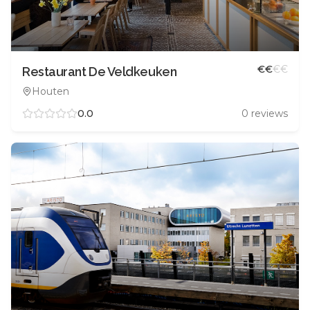
€
€
€
€
Restaurant De Veldkeuken
Houten
0.0
0
reviews