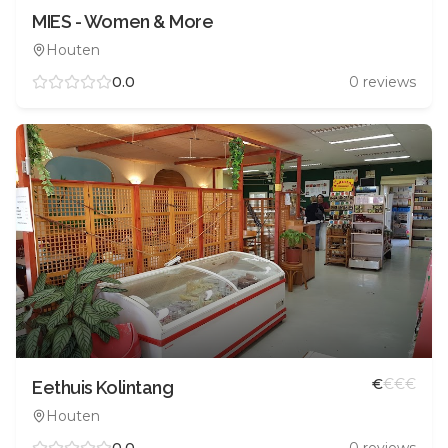
MIES - Women & More
Houten
0.0
0
reviews
€
€
€
€
Eethuis Kolintang
Houten
0.0
0
reviews