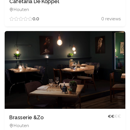
Cafetaria De Koppel
Houten
0.0
0
reviews
€
€
€
€
Brasserie &Zo
Houten