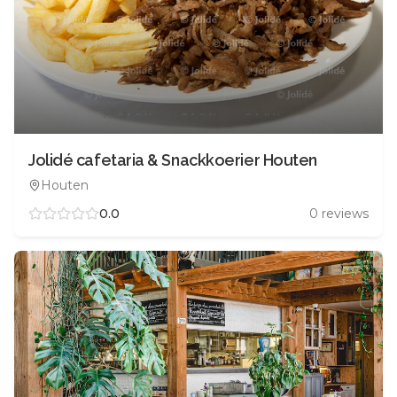
Jolidé cafetaria & Snackkoerier Houten
Houten
0.0
0
reviews