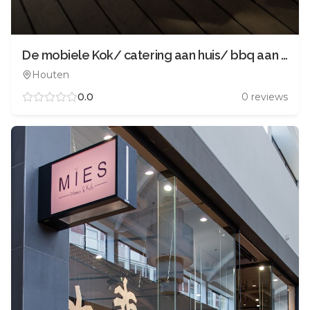
De mobiele Kok/ catering aan huis/ bbq aan huis/ broodjes bezorgen
Houten
0.0
0
reviews