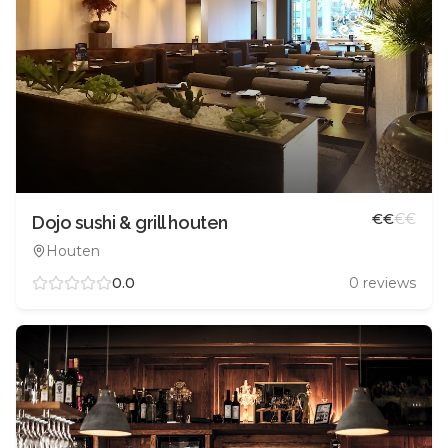
€
€
€
€
Dojo sushi & grill houten
Houten
0.0
0
reviews