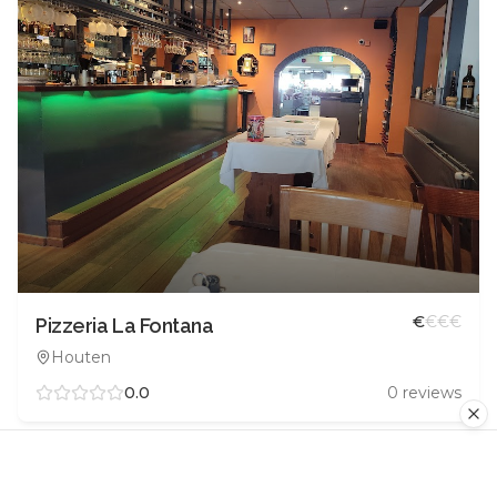
€
€
€
€
Pizzeria La Fontana
Houten
0.0
0
reviews