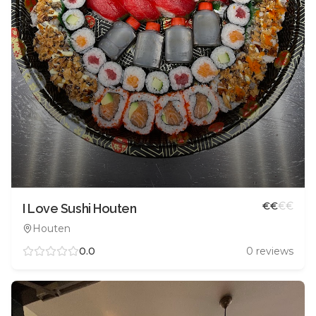
€
€
€
€
I Love Sushi Houten
Houten
0.0
0
reviews