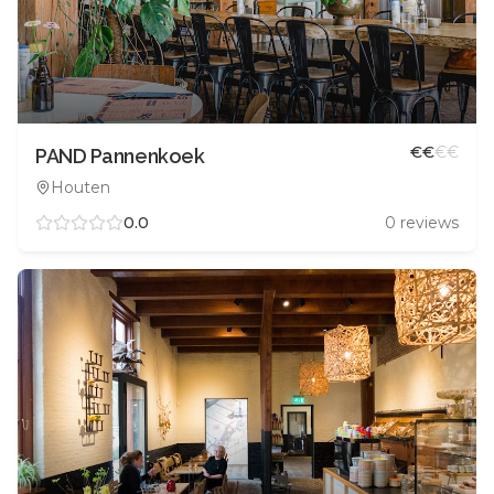
€
€
€
€
PAND Pannenkoek
Houten
0.0
0
reviews