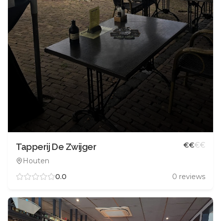
€
€
€
€
Tapperij De Zwijger
Houten
0.0
0
reviews