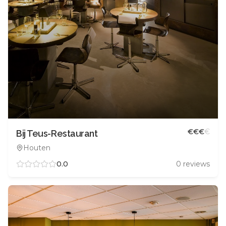
€
€
€
€
Bij Teus-Restaurant
Houten
0.0
0
reviews