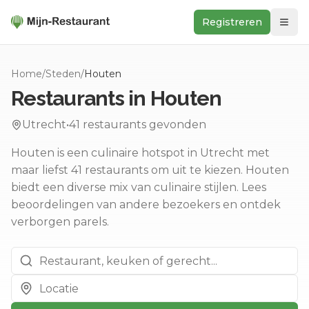
Registreren
Zoeken
Home
/
Steden
/
Houten
In de buurt
Restaurants in
Houten
Ontdek
Utrecht
•
41
restaurants gevonden
Keukens
Houten is een culinaire hotspot in Utrecht met
Foodwall
maar liefst 41 restaurants om uit te kiezen.
Houten
Reviews
biedt een diverse mix van culinaire stijlen.
Lees
beoordelingen van andere bezoekers en ontdek
verborgen parels.