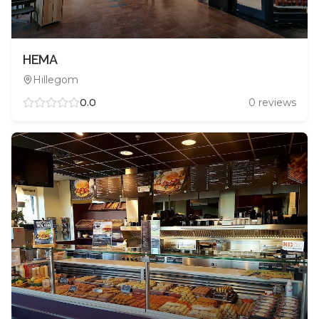
HEMA
Hillegom
0.0
0
reviews