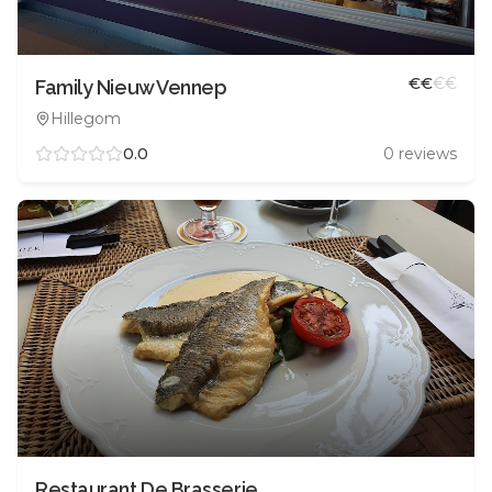
€
€
€
€
Family Nieuw Vennep
Hillegom
0.0
0
reviews
Restaurant De Brasserie