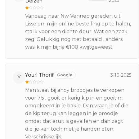
2025
Delzen
Vandaag naar Nw Vennep gereden uit
Lisse om mijn online bestelling op te halen,
sta ik voor een dichte deur. Wat een zaak
zeg. Gelukkig nog niet betaald , anders
was ik mijn bijna €100 kwijtgeweest
Youri Thorif
3-10-2025
Google
Y
Man staat bij ahoy broodjes te verkopen
voor 7,5 , gooit er karig kip in en gooit m
omgekeerd in je bakje. Dan vraag je of die
de kip terug kan leggen in je broodje
omdat dat eruit is gevallen en dan zegt
die: je kan toch met je handen eten.
Verschrikkelijk.