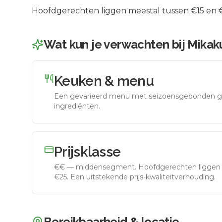
Hoofdgerechten liggen meestal tussen €15 en €2
Wat kun je verwachten bij
Mikak
Keuken & menu
Een gevarieerd menu met seizoensgebonden g
ingrediënten.
Prijsklasse
€€
—
middensegment
.
Hoofdgerechten liggen 
€25. Een uitstekende prijs-kwaliteitverhouding.
Bereikbaarheid & locatie