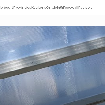
de buurt
Provincies
Keukens
Ontdek
Foodwall
Reviews