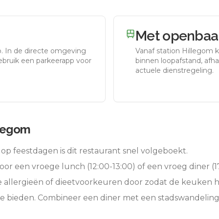
Met openbaar
o.
In de directe omgeving
Vanaf station
Hillegom
k
gebruik een parkeerapp voor
binnen loopafstand, afhan
actuele dienstregeling.
llegom
op feestdagen is dit restaurant snel volgeboekt.
oor een vroege lunch (12:00-13:00) of een vroeg diner (17
e allergieën of dieetvoorkeuren door zodat de keuken 
te bieden. Combineer een diner met een stadswandeling