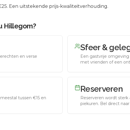
5. Een uitstekende prijs-kwaliteitverhouding.
u Hillegom
?
Sfeer & gele
erechten en verse
Een gastvrije omgeving g
met vrienden of een on
Reserveren
meestal tussen €15 en
Reserveren wordt sterk 
piekuren.
Bel direct naa