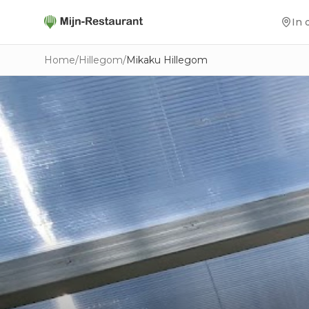
In 
Home
/
Hillegom
/
Mikaku Hillegom