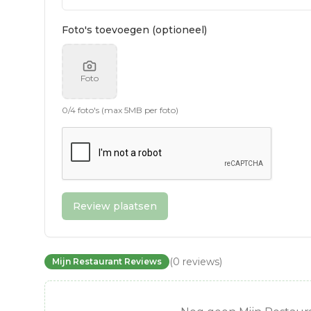
Foto's toevoegen (optioneel)
Foto
0
/
4
foto's (max 5MB per foto)
Review plaatsen
(
0
reviews
)
Mijn Restaurant Reviews