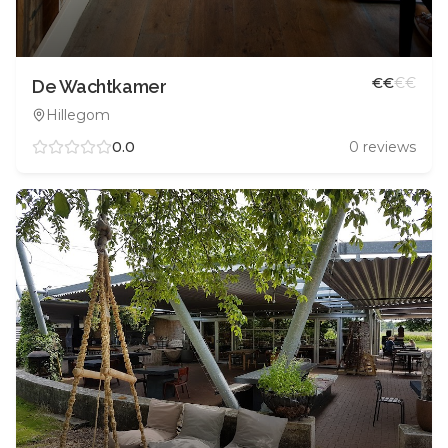
€
€
€
€
De Wachtkamer
Hillegom
0.0
0
reviews