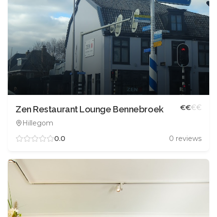
€
€
€
€
Zen Restaurant Lounge Bennebroek
Hillegom
0.0
0
reviews