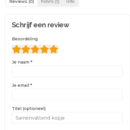
Reviews (
0
)
Foto's (
1
)
Info
Schrijf een review
Beoordeling
Je naam *
Je email *
Titel (optioneel)