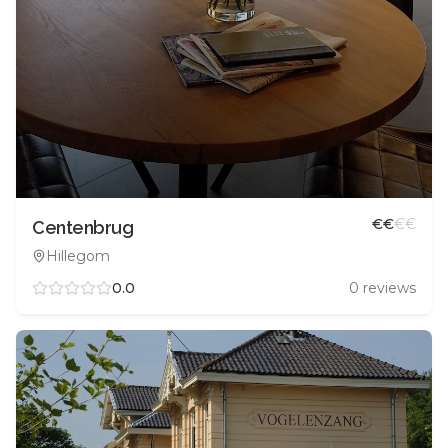
€
€
€
€
Centenbrug
Hillegom
0.0
0
reviews