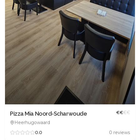
€
€
€
€
Pizza Mia Noord-Scharwoude
Heerhugowaard
0.0
0
reviews