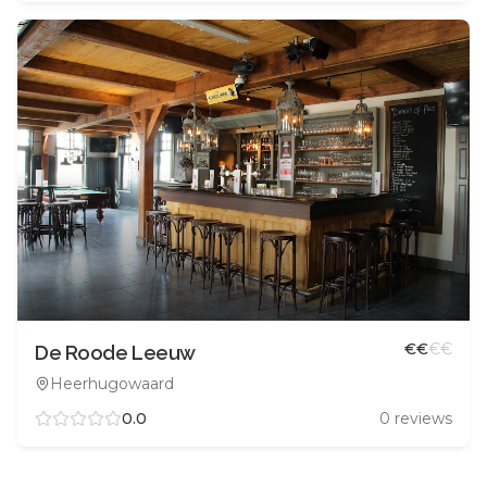
€
€
€
€
De Roode Leeuw
Heerhugowaard
0.0
0
reviews