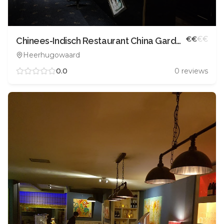
€
€
€
€
Chinees-Indisch Restaurant China Garden
Heerhugowaard
0.0
0
reviews