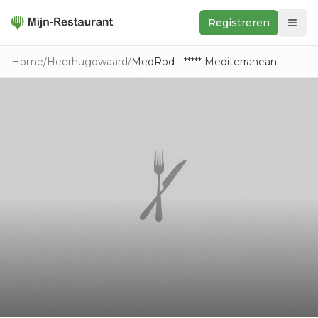
Registreren
Zoeken
Home
/
Heerhugowaard
/
MedRod - ***** Mediterranean
In de buurt
Ontdek
Keukens
Foodwall
Reviews