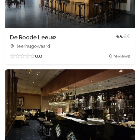
€
€
€
€
De Roode Leeuw
Heerhugowaard
0.0
0
reviews