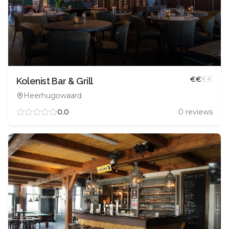
€
€
€
€
Kolenist Bar & Grill
Heerhugowaard
0.0
0
reviews