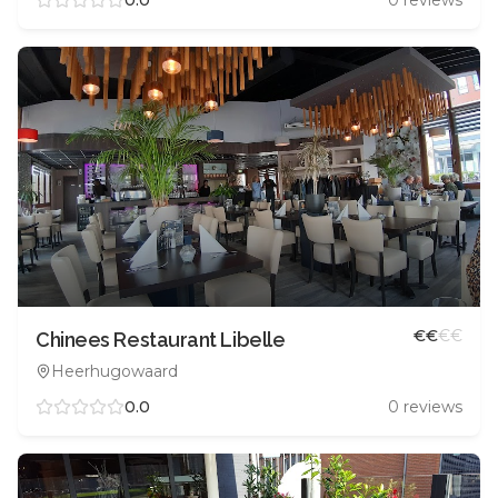
€
€
€
€
Chinees Restaurant Libelle
Heerhugowaard
0.0
0
reviews