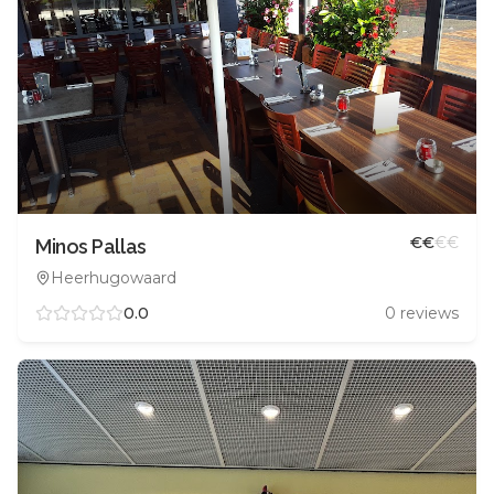
€
€
€
€
Minos Pallas
Heerhugowaard
0.0
0
reviews