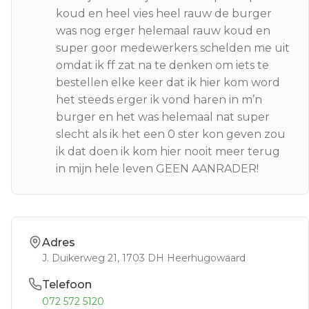
koud en heel vies heel rauw de burger
was nog erger helemaal rauw koud en
super goor medewerkers schelden me uit
omdat ik ff zat na te denken om iets te
bestellen elke keer dat ik hier kom word
het steeds erger ik vond haren in m’n
burger en het was helemaal nat super
slecht als ik het een 0 ster kon geven zou
ik dat doen ik kom hier nooit meer terug
in mijn hele leven GEEN AANRADER!
Adres
J. Duikerweg 21
, 1703 DH
Heerhugowaard
Telefoon
072 572 5120