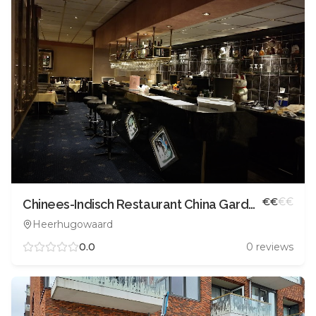
€
€
€
€
Chinees-Indisch Restaurant China Garden
Heerhugowaard
0.0
0
reviews