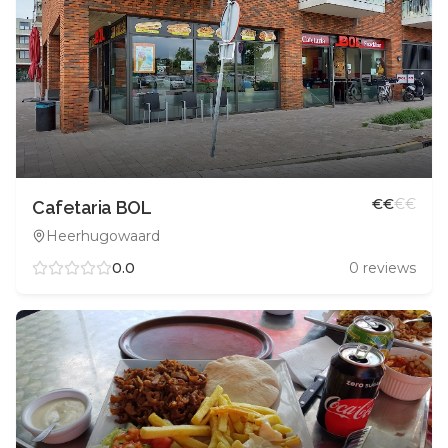
€
€
€
€
Cafetaria BOL
Heerhugowaard
0.0
0
reviews