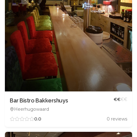
€
€
€
€
Bar Bistro Bakkershuys
Heerhugowaard
0.0
0
reviews