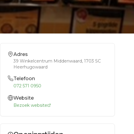
Adres
39 Winkelcentrum Middenwaard
, 1703 SC
Heerhugowaard
Telefoon
072 571 0950
Website
Bezoek website