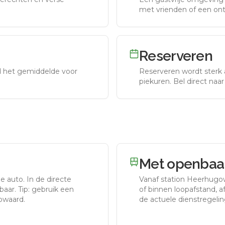
met vrienden of een on
Reserveren
nd het gemiddelde voor
Reserveren wordt sterk 
piekuren.
Bel direct naa
Met openbaar
de auto.
In de directe
Vanaf station
Heerhugo
aar. Tip: gebruik een
of binnen loopafstand, afh
owaard.
de actuele dienstregelin