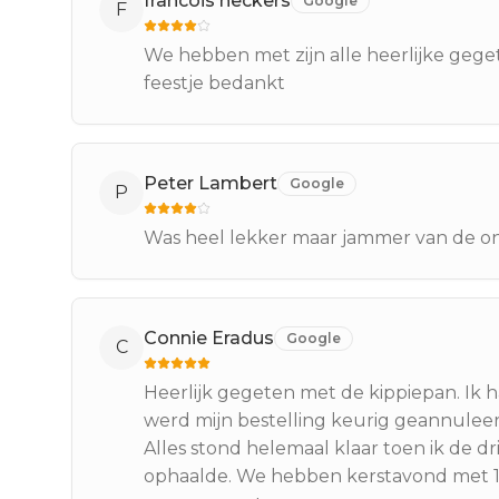
francois heckers
Google
F
We hebben met zijn alle heerlijke gege
feestje bedankt
Peter Lambert
Google
P
Was heel lekker maar jammer van de onp
Connie Eradus
Google
C
Heerlijk gegeten met de kippiepan. Ik 
werd mijn bestelling keurig geannuleer
Alles stond helemaal klaar toen ik de d
ophaalde. We hebben kerstavond met 10