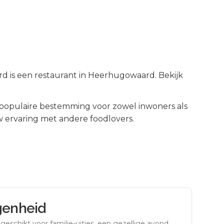
 is een restaurant in Heerhugowaard. Bekijk
populaire bestemming voor zowel inwoners als
 ervaring met andere foodlovers.
genheid
eschikt voor familie-uitjes, een gezellige avond