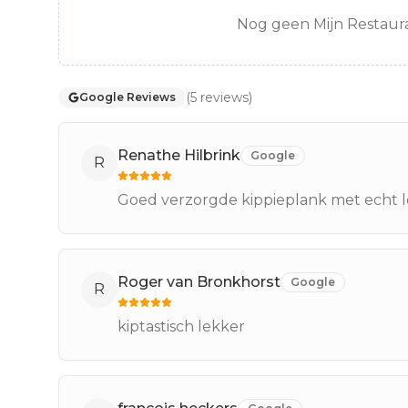
Nog geen Mijn Restaura
(
5
reviews
)
Google Reviews
Renathe Hilbrink
Google
R
Goed verzorgde kippieplank met echt l
Roger van Bronkhorst
Google
R
kiptastisch lekker