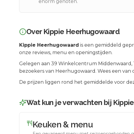
enorm genoten.
Over
Kippie Heerhugowaard
Kippie Heerhugowaard
is een
gemiddeld gepri
onze reviews, menu en openingstijden.
Gelegen aan
39 Winkelcentrum Middenwaard
,
bezoekers van
Heerhugowaard
.
Wees een van d
De prijzen liggen rond het gemiddelde voor dez
Wat kun je verwachten bij
Kippi
Keuken & menu
Een gevarieerd menu met seizoensgebonden g