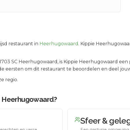
jsd
restaurant in
Heerhugowaard
.
Kippie Heerhugowaard
 1703 SC
Heerhugowaard
, is
Kippie Heerhugowaard
een 
e eersten om dit restaurant te beoordelen en deel jouw
e regio.
e Heerhugowaard
?
Sfeer & gele
erechten en verse
Een gastvrije omgeving g