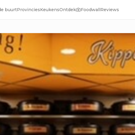
de buurt
Provincies
Keukens
Ontdek
Foodwall
Reviews