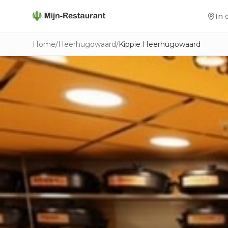
In 
Home
/
Heerhugowaard
/
Kippie Heerhugowaard