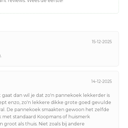
nt reviews. Wees de eerste!
15-12-2025
.
14-12-2025
gaat dan wil je dat zo'n pannekoek lekkerder is
cept enzo, zo'n lekkere dikke grote goed gevulde
geval. De pannekoek smaakten gewoon het zelfde
ak met standaard Koopmans of huismerk
root als thuis. Niet zoals bij andere