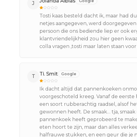
Jolanda Alblas
Google
J
Tosti kaas besteld dacht ik, maar had d
netjes aangegeven, werd doorgegeven
persoon die ons bediende liep er ook e
klantvriendelijkheid zou hier geen kw
colla vragen ,tosti maar laten staan vo
Ti. Smit
Google
T
Ik dacht altijd dat pannenkoeken onmoge
voorgeschoteld kreeg. Vanaf de eerste ha
een soort rubberachtig raadsel, alsof 
gewonnen heeft. De smaak… tja, smaak i
pannenkoek heeft geprobeerd te maken
eten hoort te zijn, maar dan alles verk
halfrauwe stukken, en een geur die je n