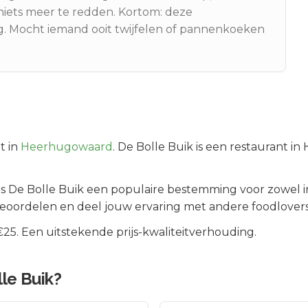
niets meer te redden. Kortom: deze
 Mocht iemand ooit twijfelen of pannenkoeken
.
t in
Heerhugowaard
.
De Bolle Buik is een restaurant i
 is
De Bolle Buik
een populaire bestemming voor zowel i
beoordelen en deel jouw ervaring met andere foodlovers
5. Een uitstekende prijs-kwaliteitverhouding.
le Buik
?