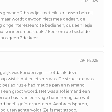
2-12-2025
us gewoon 2 broodjes met niks ertussen heb dit
 maar wordt gewoon niets mee gedaan, de
rg ongeïnteresseerd te bedienen, dus een lesje
aad kunnen, moest ook 2 keer om de bestelde
or ons geen 2de keer
29-11-2025
lijk vies konden zijn — totdat ik deze
p wist ik dat er iets mis was. De structuur was
het beslag ruzie had met de pan en niemand
s een groot woord. Het was alsof iemand een
 op basis van een vage herinnering aan wat
eerd heeft geïnterpreteerd. Aanbrandsporen,
og uren achtervolgt. Zelfs met stroop,