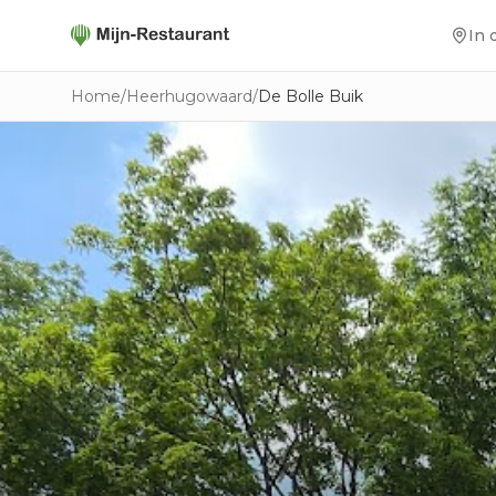
In 
Home
/
Heerhugowaard
/
De Bolle Buik