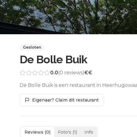
Gesloten
De Bolle Buik
0.0
(
0
reviews)
€€
De Bolle Buik is een restaurant in Heerhugowaa
Eigenaar? Claim dit restaurant
Reviews (
0
)
Foto's (
1
)
Info