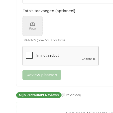
Foto's toevoegen (optioneel)
Foto
0
/
4
foto's (max 5MB per foto)
Review plaatsen
(
0
reviews
)
Mijn Restaurant Reviews