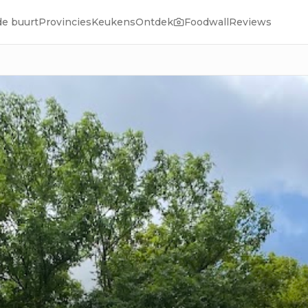
de buurt
Provincies
Keukens
Ontdek
Foodwall
Reviews