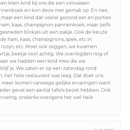
n klein kind bij ons die een volwassen
annenkoek en kon deze met gemak op. En nee,
d maar een kind dat veelal gezond eet en porties
een ham, kaas, champignon pannenkoek, maar zelfs
esneden blokjes uit een pakje. Ook de keuze
 de ham, kaas, champignons, spek, etc in
, rozijn, etc. Moet ook zeggen, we kwamen
tje, beetje riool achtig. We overlegden nog of
maar we hadden een kind mee die we
ijf je. We zaten er op een zaterdag rond
n, het hele restaurant was leeg. Dat doet ons
et meer komen vanwege gelijke ervaringen want
ieder geval een aantal tafels bezet hebben. Ook
ervaring, ondanks overigens het wel hele