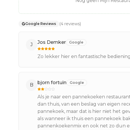
Nog geen Mijn Restaura
(
4
reviews
)
Google Reviews
Jos Demker
Google
J
Zo lekker hier en fantastische bediening
bjorn fortuin
Google
B
Als je naar een pannekoeken restaurant 
dan thuis, van een beslag van eigen re
pannekoek, maar dat is hier niet het 
als wanneer ik thuis een pannekoek b
pannenkoekenmix en ook net zo dun en g