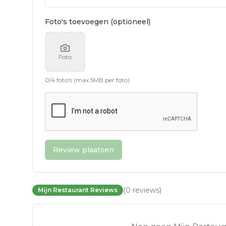
Foto's toevoegen (optioneel)
Foto
0
/
4
foto's (max 5MB per foto)
Review plaatsen
(
0
reviews
)
Mijn Restaurant Reviews