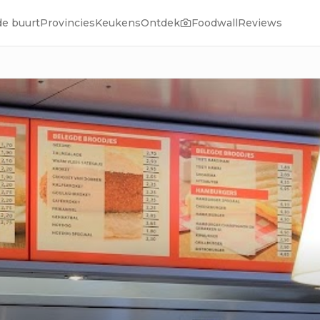
de buurt
Provincies
Keukens
Ontdek
Foodwall
Reviews