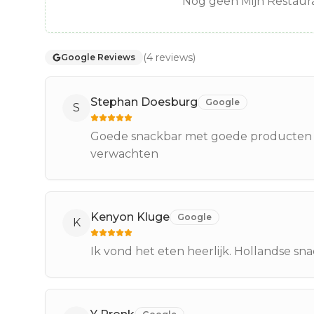
Nog geen Mijn Restaura
(
4
reviews
)
Google Reviews
Stephan Doesburg
Google
S
Goede snackbar met goede producten en
verwachten
Kenyon Kluge
Google
K
Ik vond het eten heerlijk. Hollandse sn