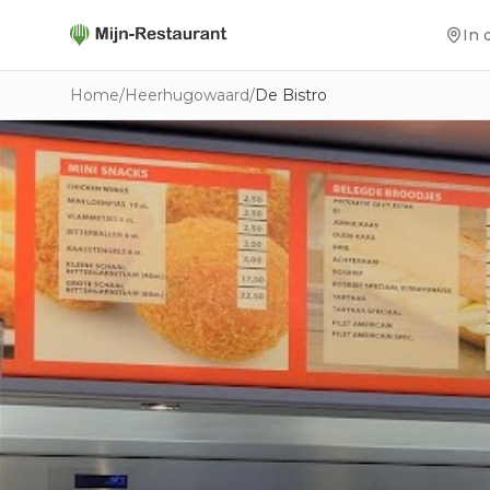
In 
Home
/
Heerhugowaard
/
De Bistro