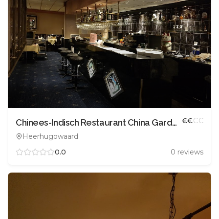
€
€
€
€
Chinees-Indisch Restaurant China Garden
Heerhugowaard
0.0
0
reviews