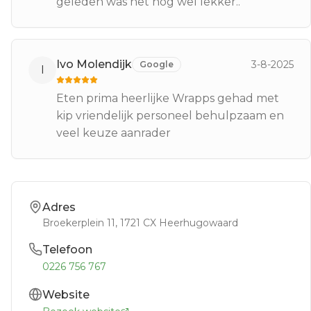
geleden was het nog wel lekker..
Ivo Molendijk
3-8-2025
Google
I
Eten prima heerlijke Wrapps gehad met
kip vriendelijk personeel behulpzaam en
veel keuze aanrader
Adres
Broekerplein 11
, 1721 CX
Heerhugowaard
Telefoon
0226 756 767
Website