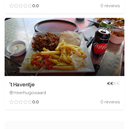
0.0
0
reviews
€
€
€
€
't Haventje
Heerhugowaard
0.0
0
reviews