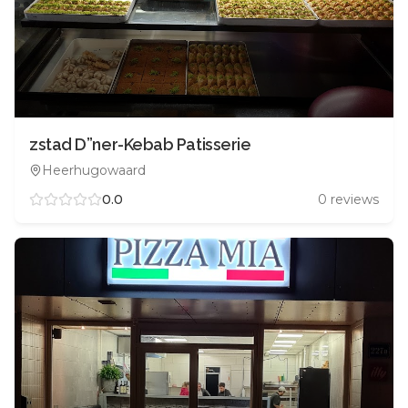
zstad D”ner-Kebab Patisserie
Heerhugowaard
0.0
0
reviews