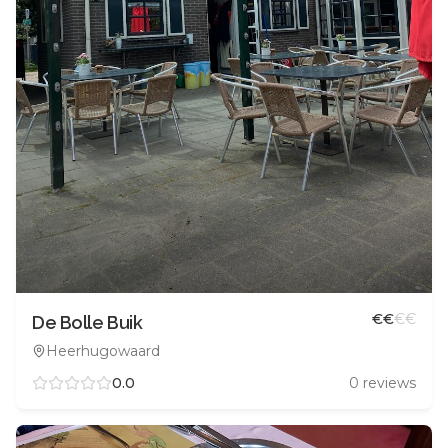
€
€
€
€
De Bolle Buik
Heerhugowaard
0.0
0
reviews