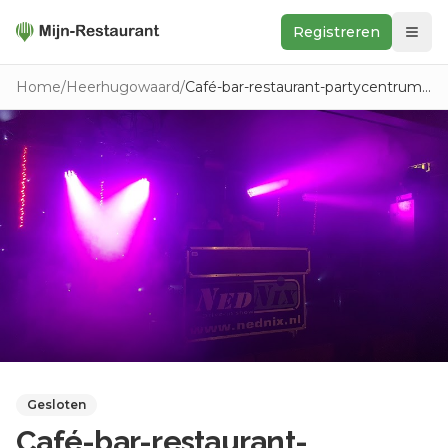
Registreren
Zoeken
Home
/
Heerhugowaard
/
Café-bar-restaurant-partycentrum Het Paard
In de buurt
Ontdek
Keukens
Foodwall
Reviews
Gesloten
Café-bar-restaurant-