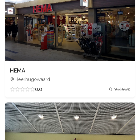
HEMA
Heerhugowaard
0.0
0
reviews