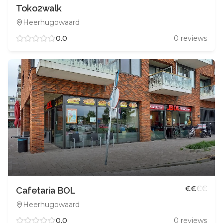
Toko2walk
Heerhugowaard
0.0
0
reviews
€
€
€
€
Cafetaria BOL
Heerhugowaard
0.0
0
reviews