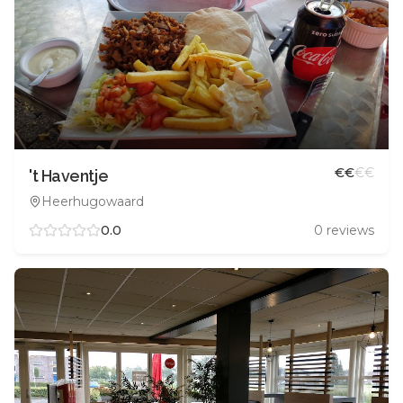
€
€
€
€
't Haventje
Heerhugowaard
0.0
0
reviews