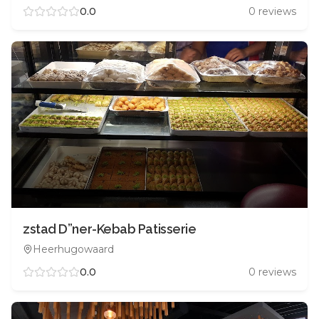
0.0
0
reviews
zstad D”ner-Kebab Patisserie
Heerhugowaard
0.0
0
reviews