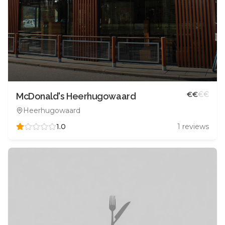
€
€
€
€
McDonald's Heerhugowaard
Heerhugowaard
1.0
1
reviews