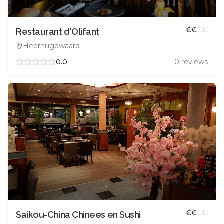
€
€
€
€
Restaurant d'Olifant
Heerhugowaard
0.0
0
reviews
€
€
€
€
Saikou-China Chinees en Sushi