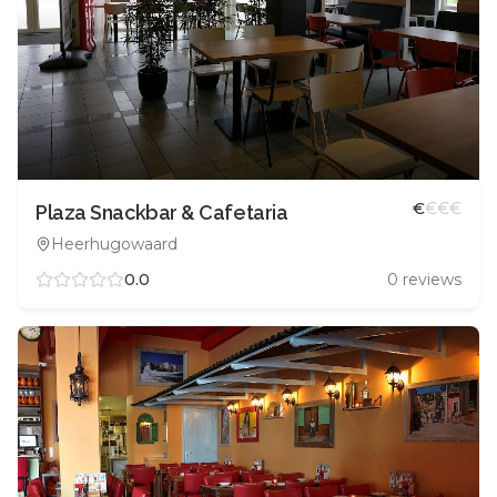
€
€
€
€
Plaza Snackbar & Cafetaria
Heerhugowaard
0.0
0
reviews