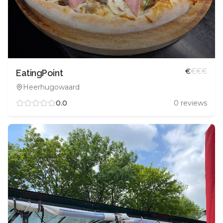
€
€
€
€
EatingPoint
Heerhugowaard
0.0
0
reviews