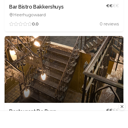
€
€
€
€
Bar Bistro Bakkershuys
Heerhugowaard
0.0
0
reviews
€
€
€
€
Restaurant De Burg
Heerhugowaard