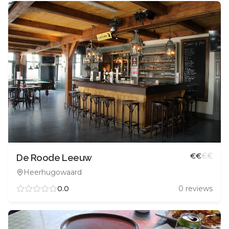
€
€
€
€
De Roode Leeuw
Heerhugowaard
0.0
0
reviews