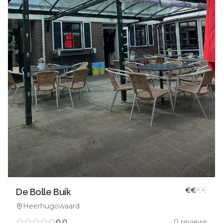
€
€
€
€
De Bolle Buik
Heerhugowaard
0.0
0
reviews