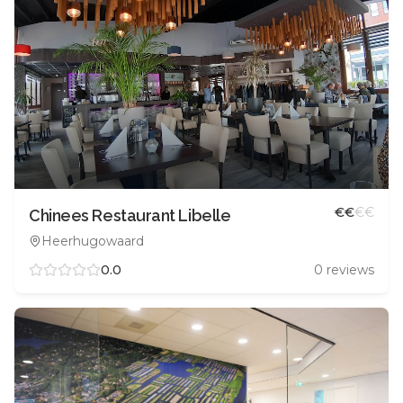
€
€
€
€
Chinees Restaurant Libelle
Heerhugowaard
0.0
0
reviews