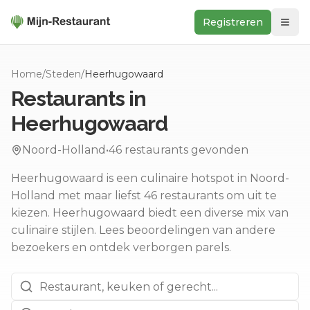
Registreren
Zoeken
Home
/
Steden
/
Heerhugowaard
In de buurt
Restaurants in
Ontdek
Heerhugowaard
Keukens
Noord-Holland
•
46
restaurants gevonden
Foodwall
Heerhugowaard is een culinaire hotspot in Noord-
Reviews
Holland met maar liefst 46 restaurants om uit te
kiezen.
Heerhugowaard biedt een diverse mix van
culinaire stijlen.
Lees beoordelingen van andere
bezoekers en ontdek verborgen parels.