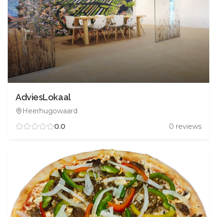
AdviesLokaal
Heerhugowaard
0.0
0
reviews