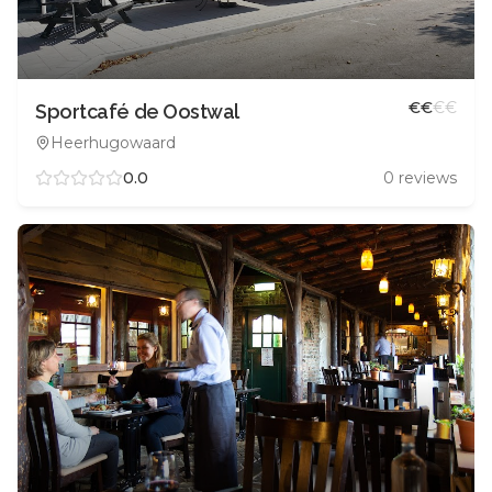
€
€
€
€
Sportcafé de Oostwal
Heerhugowaard
0.0
0
reviews