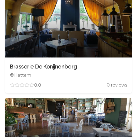
Brasserie De Konijnenberg
Hattem
0.0
0
reviews