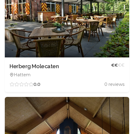
€
€
€
€
Herberg Molecaten
Hattem
0.0
0
reviews