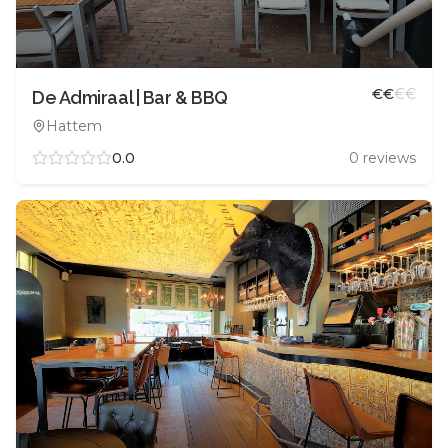
€
€
€
€
De Admiraal | Bar & BBQ
Hattem
0.0
0
reviews