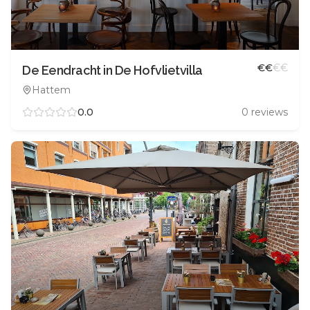
€
€
€
€
De Eendracht in De Hofvlietvilla
Hattem
0.0
0
reviews