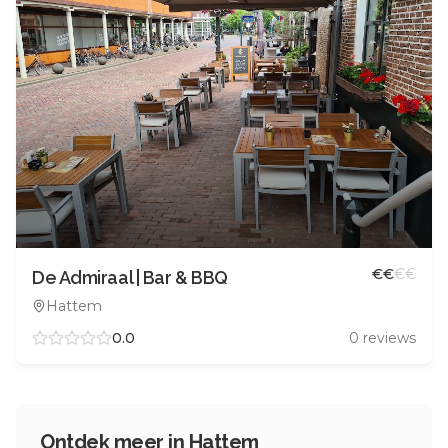
€
€
€
€
De Admiraal | Bar & BBQ
Hattem
0.0
0
reviews
Ontdek meer in
Hattem