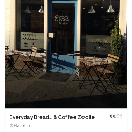
€
€
€
€
Everyday Bread... & Coffee Zwolle
Hattem