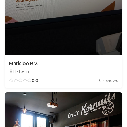
Marisjoe B.V.
Hattem
0.0
0
reviews