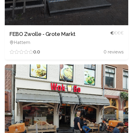
€
€
€
€
FEBO Zwolle - Grote Markt
Hattem
0.0
0
reviews