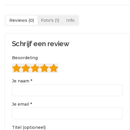
Reviews (
0
)
Foto's (
1
)
Info
Schrijf een review
Beoordeling
Je naam *
Je email *
Titel (optioneel)