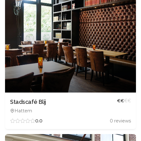
€
€
€
€
Stadscafé Blij
Hattem
0.0
0
reviews