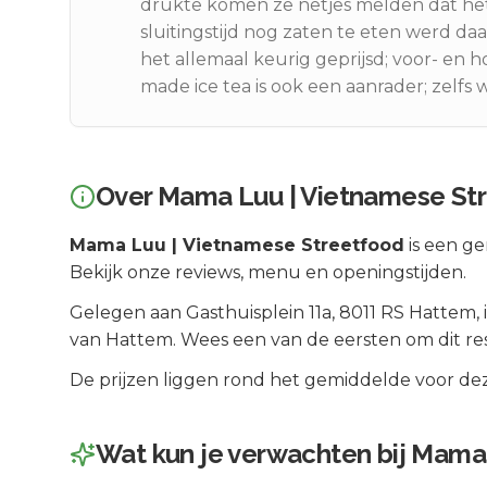
drukte komen ze netjes melden dat het
sluitingstijd nog zaten te eten werd d
het allemaal keurig geprijsd; voor- en
made ice tea is ook een aanrader; zelfs
Over
Mama Luu | Vietnamese St
Mama Luu | Vietnamese Streetfood
is een
ge
Bekijk onze reviews, menu en openingstijden.
Gelegen aan
Gasthuisplein 11a
, 8011 RS
Hattem
,
van
Hattem
.
Wees een van de eersten om dit re
De prijzen liggen rond het gemiddelde voor dez
Wat kun je verwachten bij
Mama 