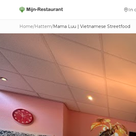
In 
Home
/
Hattem
/
Mama Luu | Vietnamese Streetfood