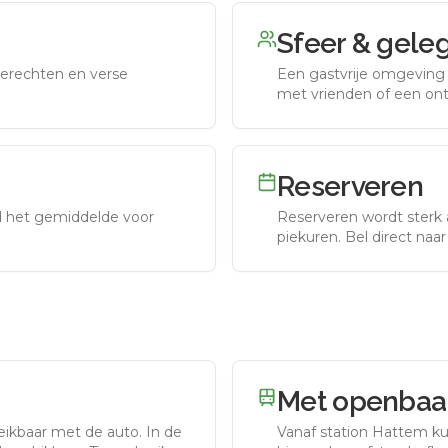
Sfeer & gele
erechten en verse
Een gastvrije omgeving g
met vrienden of een on
Reserveren
nd het gemiddelde voor
Reserveren wordt sterk 
piekuren.
Bel direct naa
Met openbaar
eikbaar met de auto.
In de
Vanaf station
Hattem
ku