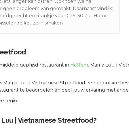
 iets langer kan duren. Ook toen we na
aar geen probleem van gemaakt. Daarnaast vind ik
 hoofdgerecht én drankje voor €25-30 p.p. Home
 wisselende keuze in smaken.
reetfood
middeld geprijsd
restaurant in
Hattem
.
Mama Luu | Vietn
 is
Mama Luu | Vietnamese Streetfood
een populaire bes
staurant te beoordelen en deel jouw ervaring met ander
e regio.
Luu | Vietnamese Streetfood
?