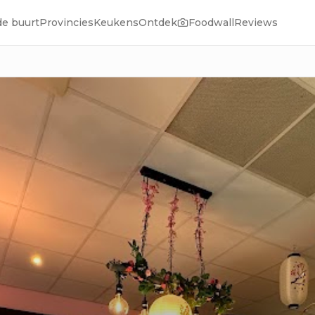
de buurt
Provincies
Keukens
Ontdek
Foodwall
Reviews