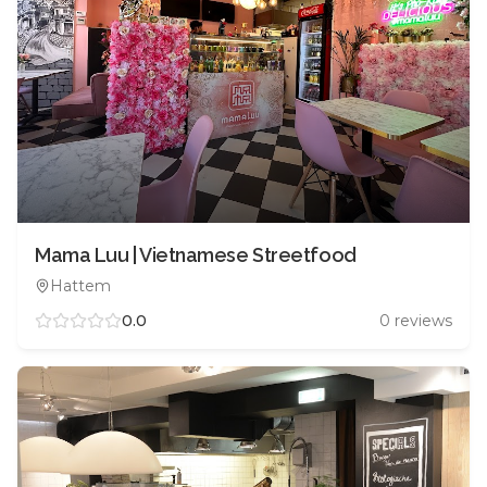
Mama Luu | Vietnamese Streetfood
Hattem
0.0
0
reviews