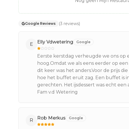
Nog geen Mijn Restaura
(
3
reviews
)
Google Reviews
Elly Vdwetering
Google
E
Eerste kerstdag verheugde we ons op ee
hoog.Omdat we als eens eerder op een k
dit keer was het anders.Voor de prijs d
hoe het buffet eruit zag. Een buffet is
gerechten. Het ijsdessert was echt een 
Fam v.d Wetering
Rob Merkus
Google
R