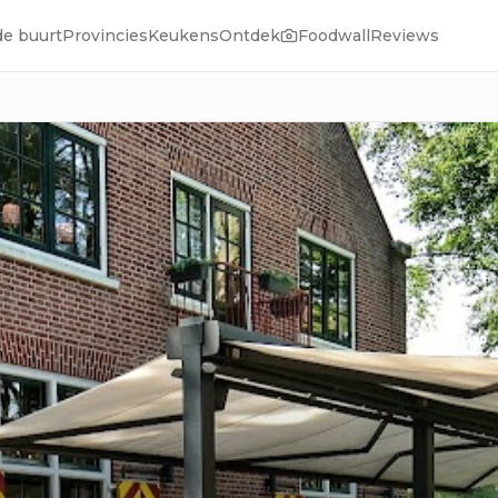
de buurt
Provincies
Keukens
Ontdek
Foodwall
Reviews