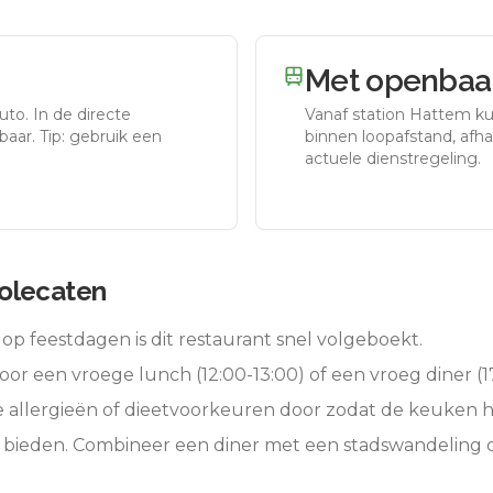
Met openbaar
auto.
In de directe
Vanaf station
Hattem
ku
aar. Tip: gebruik een
binnen loopafstand, afhan
actuele dienstregeling.
olecaten
op feestdagen is dit restaurant snel volgeboekt.
oor een vroege lunch (12:00-13:00) of een vroeg diner (17
e allergieën of dieetvoorkeuren door zodat de keuken 
e bieden. Combineer een diner met een stadswandeling 