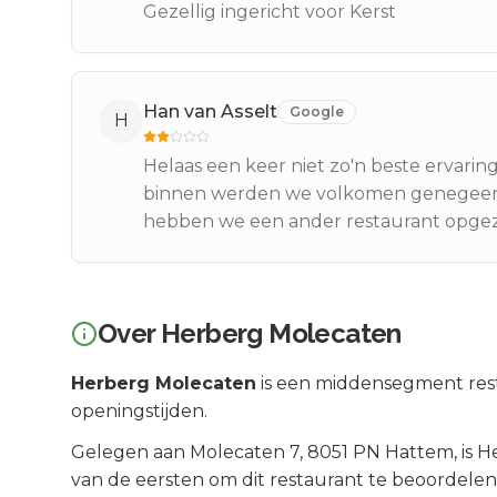
Gezellig ingericht voor Kerst
Han van Asselt
Google
H
Helaas een keer niet zo'n beste ervaring
binnen werden we volkomen genegeerd
hebben we een ander restaurant opgezo
Over
Herberg Molecaten
Herberg Molecaten
is een
middensegment
res
openingstijden.
Gelegen aan
Molecaten 7
, 8051 PN
Hattem
, is
H
van de eersten om dit restaurant te beoordelen