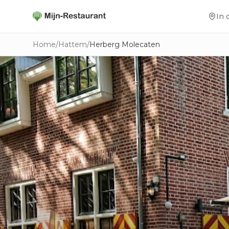
In 
Home
/
Hattem
/
Herberg Molecaten