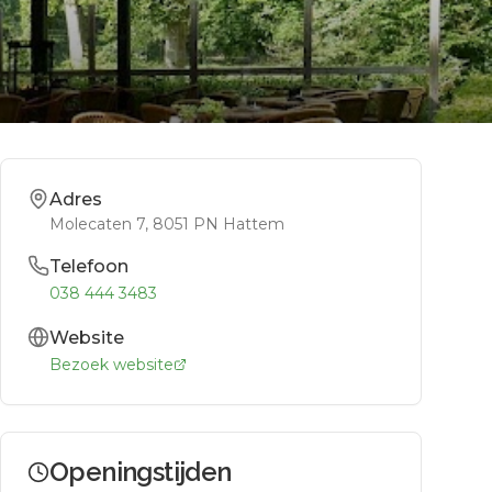
Adres
Molecaten 7
, 8051 PN
Hattem
Telefoon
038 444 3483
Website
Bezoek website
Openingstijden