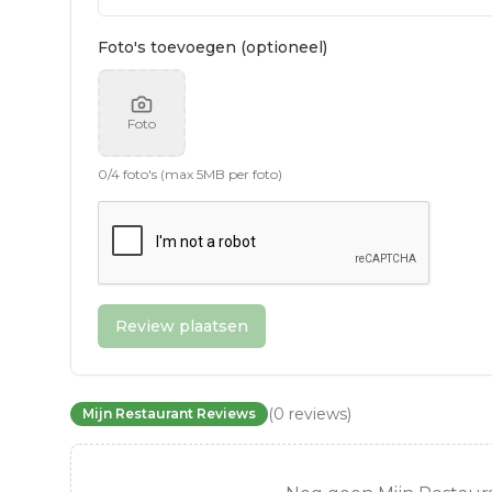
Foto's toevoegen (optioneel)
Foto
0
/
4
foto's (max 5MB per foto)
Review plaatsen
(
0
reviews
)
Mijn Restaurant Reviews