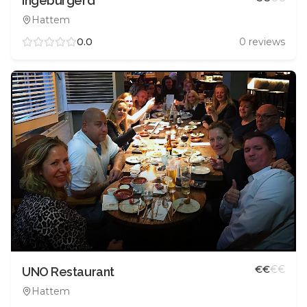
Ingeburgerd
Hattem
0.0
0
reviews
€
€
€
€
UNO Restaurant
Hattem