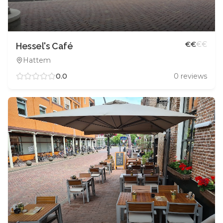
€
€
€
€
Hessel's Café
Hattem
0.0
0
reviews