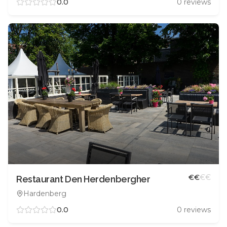
0.0
0
reviews
€
€
€
€
Restaurant Den Herdenbergher
Hardenberg
0.0
0
reviews