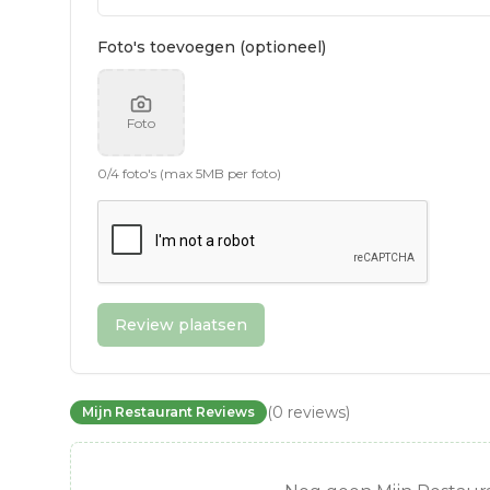
Foto's toevoegen (optioneel)
Foto
0
/
4
foto's (max 5MB per foto)
Review plaatsen
(
0
reviews
)
Mijn Restaurant Reviews