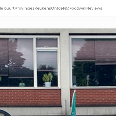
de buurt
Provincies
Keukens
Ontdek
Foodwall
Reviews