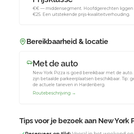
€€
—
middensegment
.
Hoofdgerechten liggen 
€25. Een uitstekende prijs-kwaliteitverhouding.
Bereikbaarheid & locatie
Met de auto
New York Pizza
is goed bereikbaar met de auto
zijn betaalde parkeerplaatsen beschikbaar. Tip: 
de actuele tarieven in Hardenberg.
Routebeschrijving →
Tips voor je bezoek aan
New York P
Reserveer op tijd:
Vooral in het weekend en 