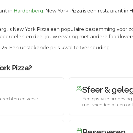
ant in
Hardenberg
.
New York Pizza is een restaurant in
erg
, is
New York Pizza
een populaire bestemming voor zo
beoordelen en deel jouw ervaring met andere foodlovers
5. Een uitstekende prijs-kwaliteitverhouding.
ork Pizza
?
Sfeer & gele
erechten en verse
Een gastvrije omgeving g
met vrienden of een on
Reserveren