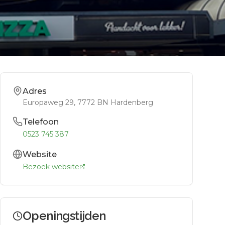
Adres
Europaweg 29
, 7772 BN
Hardenberg
Telefoon
0523 745 387
Website
Bezoek website
Openingstijden