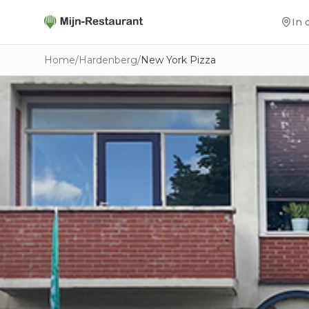
In 
Home
/
Hardenberg
/
New York Pizza