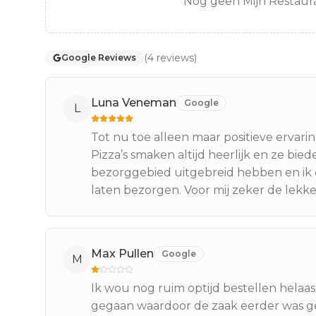
Nog geen Mijn Restaura
(
4
reviews
)
Google Reviews
Luna Veneman
Google
L
Tot nu toe alleen maar positieve erva
Pizza’s smaken altijd heerlijk en ze biede
bezorggebied uitgebreid hebben en ik d
laten bezorgen. Voor mij zeker de lekk
Max Pullen
Google
M
Ik wou nog ruim optijd bestellen helaa
gegaan waardoor de zaak eerder was geslot