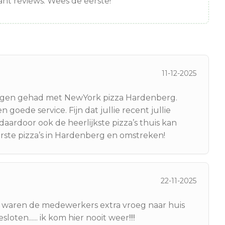
nt reviews. Wees de eerste!
11-12-2025
ringen gehad met NewYork pizza Hardenberg.
n goede service. Fijn dat jullie recent jullie
aardoor ook de heerlijkste pizza’s thuis kan
erste pizza’s in Hardenberg en omstreken!
22-11-2025
s waren de medewerkers extra vroeg naar huis
en...... ik kom hier nooit weer!!!!