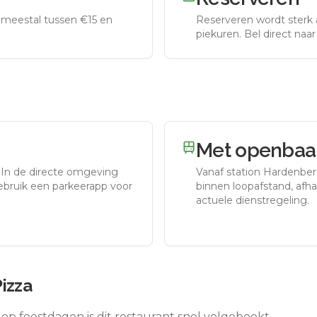
meestal tussen €15 en
Reserveren wordt sterk 
piekuren.
Bel direct naa
Met openbaar
.
In de directe omgeving
Vanaf station
Hardenbe
gebruik een parkeerapp voor
binnen loopafstand, afhan
actuele dienstregeling.
izza
op feestdagen is dit restaurant snel volgeboekt.