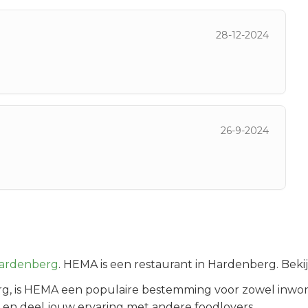
28-12-2024
26-9-2024
ardenberg
.
HEMA is een restaurant in Hardenberg. Beki
rg
, is
HEMA
een populaire bestemming voor zowel inwon
 en deel jouw ervaring met andere foodlovers.