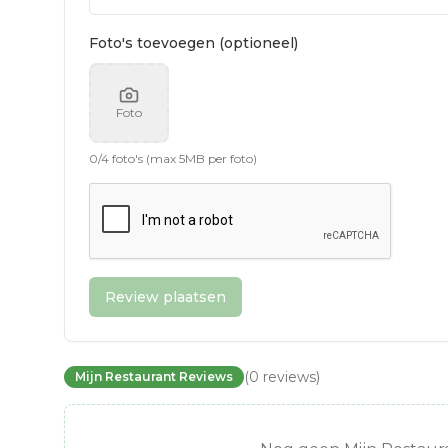
Foto's toevoegen (optioneel)
Foto
0
/
4
foto's (max 5MB per foto)
Review plaatsen
(
0
reviews
)
Mijn Restaurant Reviews