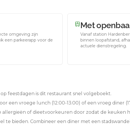
Met openbaar
recte omgeving zijn
Vanaf station
Hardenbe
uik een parkeerapp voor de
binnen loopafstand, afhan
actuele dienstregeling.
op feestdagen is dit restaurant snel volgeboekt.
oor een vroege lunch (12:00-13:00) of een vroeg diner (17
e allergieën of dieetvoorkeuren door zodat de keuken 
el te bieden. Combineer een diner met een stadswandel