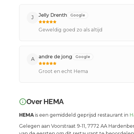
Jelly Drenth
Google
J
Geweldig goed zo als altijd
andre de jong
Google
A
Groot en echt Hema
Over
HEMA
HEMA
is een
gemiddeld geprijsd
restaurant in
H
Gelegen aan
Voorstraat 9-11
, 7772 AA
Hardenbe
van de eersten om dit restaurant te beoordelen