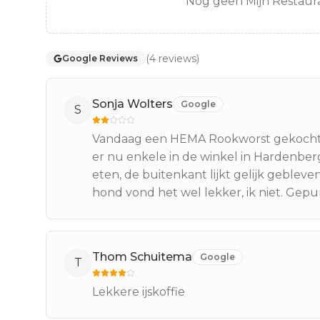
Nog geen Mijn Restaura
(
4
reviews
)
Google Reviews
Sonja Wolters
Google
S
Vandaag een HEMA Rookworst gekocht ...
er nu enkele in de winkel in Hardenberg
eten, de buitenkant lijkt gelijk geblev
hond vond het wel lekker, ik niet. Gepur
Thom Schuitema
Google
T
Lekkere ijskoffie