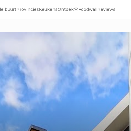
de buurt
Provincies
Keukens
Ontdek
Foodwall
Reviews