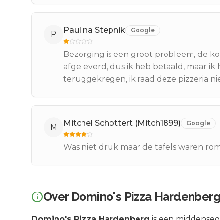
Paulina Stepnik
Google
P
Bezorging is een groot probleem, de ko
afgeleverd, dus ik heb betaald, maar ik
teruggekregen, ik raad deze pizzeria nie
Mitchel Schottert (Mitch1899)
Google
M
Was niet druk maar de tafels waren rom
Over
Domino's Pizza Hardenberg
Domino's Pizza Hardenberg
is een
middense