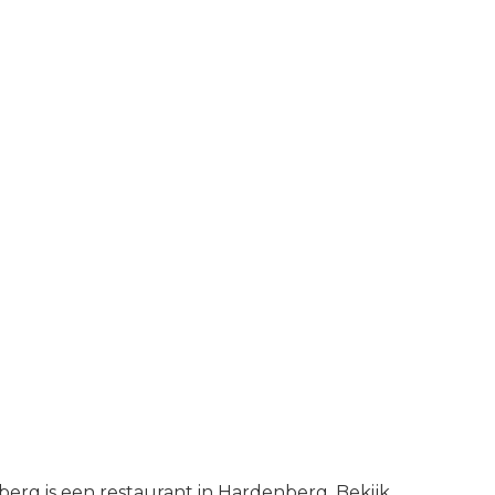
erg is een restaurant in Hardenberg. Bekijk