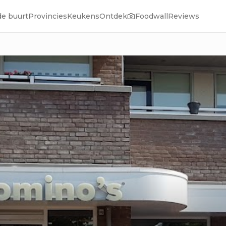
de buurt
Provincies
Keukens
Ontdek
Foodwall
Reviews