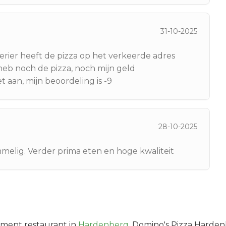
31-10-2025
erier heeft de pizza op het verkeerde adres
 heb noch de pizza, noch mijn geld
t aan, mijn beoordeling is -9
28-10-2025
melig. Verder prima eten en hoge kwaliteit
gment
restaurant in
Hardenberg
.
Domino's Pizza Hardenb