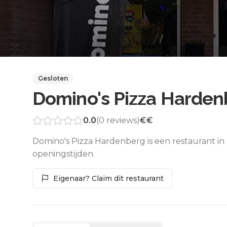
Gesloten
Domino's Pizza Harden
0.0
(
0
reviews)
€€
Domino's Pizza Hardenberg is een restaurant i
openingstijden.
Eigenaar? Claim dit restaurant