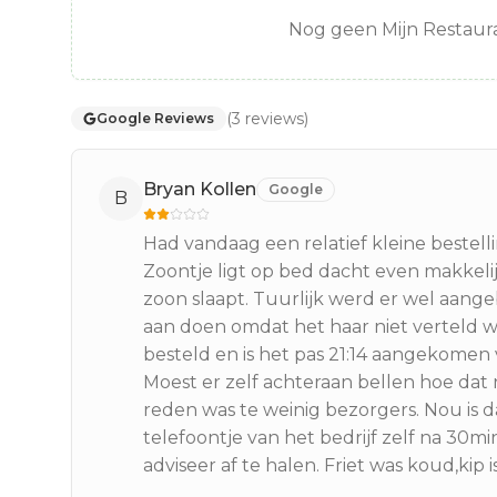
Nog geen Mijn Restaura
(
3
reviews
)
Google Reviews
Bryan Kollen
Google
B
Had vandaag een relatief kleine bestel
Zoontje ligt op bed dacht even makkeli
zoon slaapt. Tuurlijk werd er wel aange
aan doen omdat het haar niet verteld wa
besteld en is het pas 21:14 aangekomen v
Moest er zelf achteraan bellen hoe da
reden was te weinig bezorgers. Nou is 
telefoontje van het bedrijf zelf na 30min
adviseer af te halen. Friet was koud,kip 