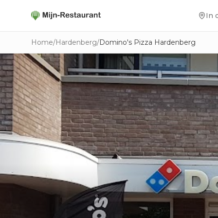
In 
Home
/
Hardenberg
/
Domino's Pizza Hardenberg