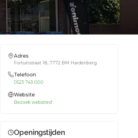
Adres
Fortuinstraat 18
, 7772 BM
Hardenberg
Telefoon
0523 743 000
Website
Bezoek website
Openingstijden