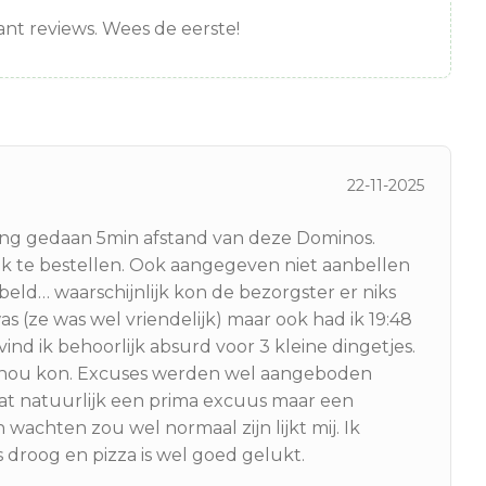
nt reviews. Wees de eerste!
22-11-2025
ling gedaan 5min afstand van deze Dominos.
jk te bestellen. Ook aangegeven niet aanbellen
beld… waarschijnlijk kon de bezorgster er niks
s (ze was wel vriendelijk) maar ook had ik 19:48
ind ik behoorlijk absurd voor 3 kleine dingetjes.
t nou kon. Excuses werden wel aangeboden
dat natuurlijk een prima excuus maar een
 wachten zou wel normaal zijn lijkt mij. Ik
is droog en pizza is wel goed gelukt.