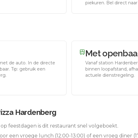
piekuren.
Bel direct naa
Met openbaar
 met de auto.
In de directe
Vanaf station
Hardenbe
aar. Tip: gebruik een
binnen loopafstand, afhan
rg.
actuele dienstregeling.
Pizza Hardenberg
op feestdagen is dit restaurant snel volgeboekt.
oor een vroege lunch (12:00-13:00) of een vroeg diner (17