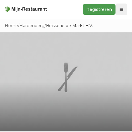
Registreren
Zoeken
Home
/
Hardenberg
/
Brasserie de Markt B.V.
In de buurt
Ontdek
Keukens
Foodwall
Reviews