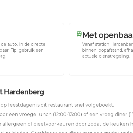
Met openbaar
 de auto.
In de directe
Vanaf station
Hardenbe
aar. Tip: gebruik een
binnen loopafstand, afhan
rg.
actuele dienstregeling.
rt Hardenberg
op feestdagen is dit restaurant snel volgeboekt.
oor een vroege lunch (12:00-13:00) of een vroeg diner (17
e allergieën of dieetvoorkeuren door zodat de keuken 