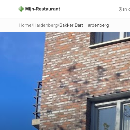
In 
Home
/
Hardenberg
/
Bakker Bart Hardenberg