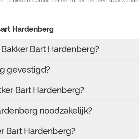
el te bieden. Combineer een diner met een stadswandel
Bart Hardenberg
n
Bakker Bart Hardenberg
?
rg
gevestigd?
ker Bart Hardenberg
?
ardenberg
noodzakelijk?
r Bart Hardenberg
?