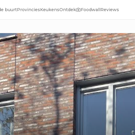
de buurt
Provincies
Keukens
Ontdek
Foodwall
Reviews