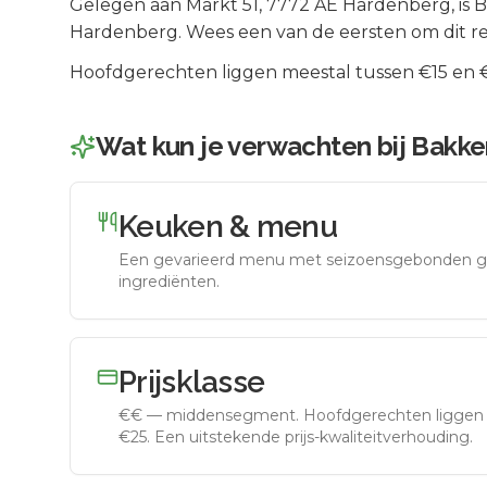
Gelegen aan
Markt 51
, 7772 AE
Hardenberg
, is
B
Hardenberg
.
Wees een van de eersten om dit re
Hoofdgerechten liggen meestal tussen €15 en €2
Wat kun je verwachten bij
Bakke
Keuken & menu
Een gevarieerd menu met seizoensgebonden g
ingrediënten.
Prijsklasse
€€
—
middensegment
.
Hoofdgerechten liggen 
€25. Een uitstekende prijs-kwaliteitverhouding.