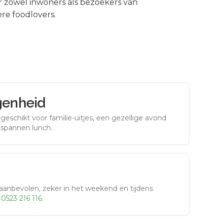
 zowel inwoners als bezoekers van
re foodlovers.
genheid
eschikt voor familie-uitjes, een gezellige avond
tspannen lunch.
aanbevolen, zeker in het weekend en tijdens
r
0523 216 116
.