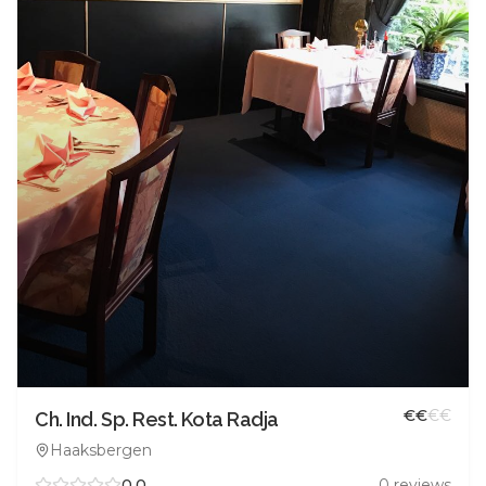
€
€
€
€
Ch. Ind. Sp. Rest. Kota Radja
Haaksbergen
0.0
0
reviews