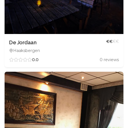
€
€
€
€
De Jordaan
Haaksbergen
0.0
0
reviews