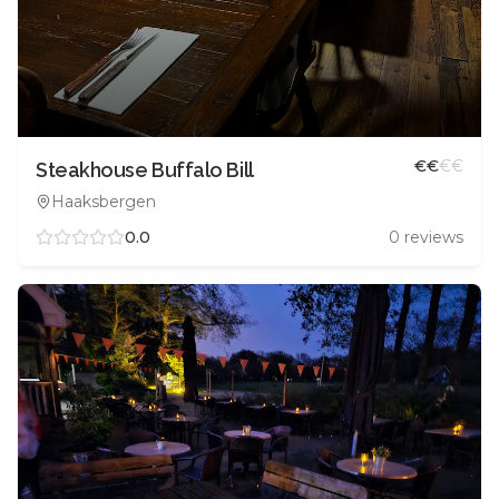
€
€
€
€
Steakhouse Buffalo Bill
Haaksbergen
0.0
0
reviews