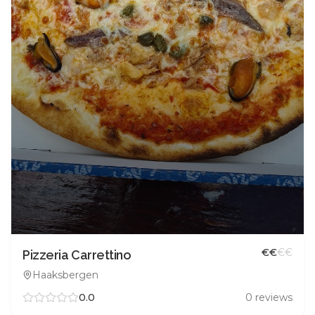
€
€
€
€
Pizzeria Carrettino
Haaksbergen
0.0
0
reviews