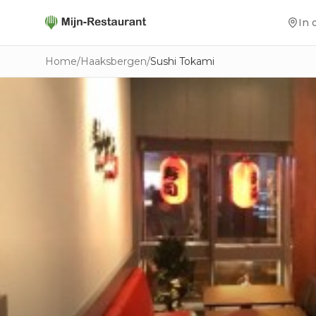
In 
Home
/
Haaksbergen
/
Sushi Tokami