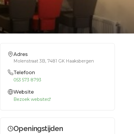
Adres
Molenstraat 3B
, 7481 GK
Haaksbergen
Telefoon
053 573 8793
Website
Bezoek website
Openingstijden