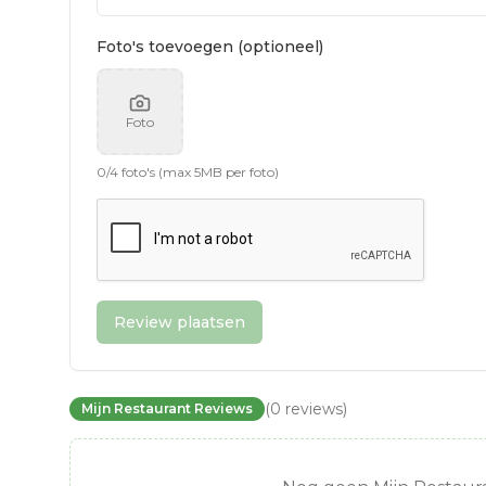
Foto's toevoegen (optioneel)
Foto
0
/
4
foto's (max 5MB per foto)
Review plaatsen
(
0
reviews
)
Mijn Restaurant Reviews