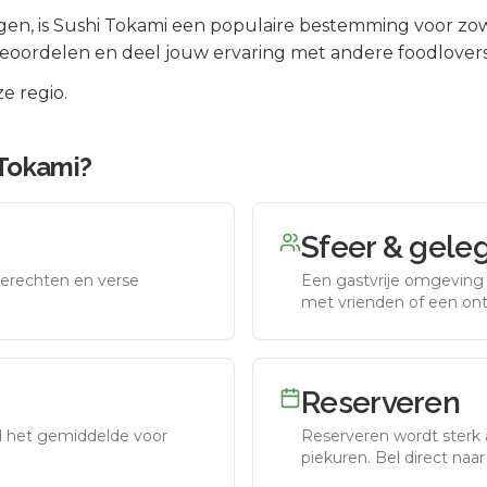
gen
, is
Sushi Tokami
een populaire bestemming voor zow
beoordelen en deel jouw ervaring met andere foodlovers
e regio.
 Tokami
?
Sfeer & gele
erechten en verse
Een gastvrije omgeving g
met vrienden of een on
Reserveren
nd het gemiddelde voor
Reserveren wordt sterk 
piekuren.
Bel direct naa