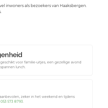
el inwoners als bezoekers van
Haaksbergen
.
.
genheid
eschikt voor familie-uitjes, een gezellige avond
tspannen lunch.
aanbevolen, zeker in het weekend en tijdens
r
053 573 8793
.