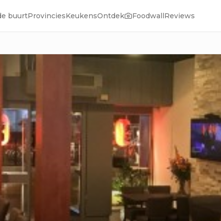
de buurt
Provincies
Keukens
Ontdek
Foodwall
Reviews