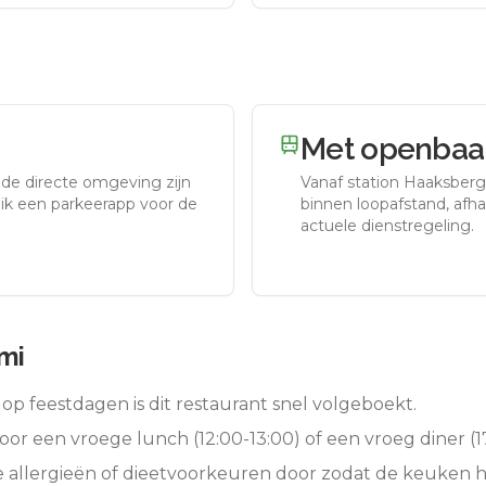
Met openbaar
 de directe omgeving zijn
Vanaf station
Haaksber
uik een parkeerapp voor de
binnen loopafstand, afhan
actuele dienstregeling.
mi
op feestdagen is dit restaurant snel volgeboekt.
oor een vroege lunch (12:00-13:00) of een vroeg diner (17
e allergieën of dieetvoorkeuren door zodat de keuken 