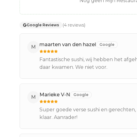
Nog geen Mijn Restaura
(
4
reviews
)
Google Reviews
maarten van den hazel
Google
M
Fantastische sushi, wij hebben het afgeha
daar kwamen. We niet voor.
Marieke V-N
Google
M
Super goede verse sushi en gerechten, 
klaar. Aanrader!