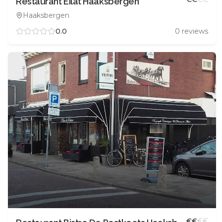
Restaurant Eilat Haaksbergen
Haaksbergen
0.0
0
reviews
€
€
€
€