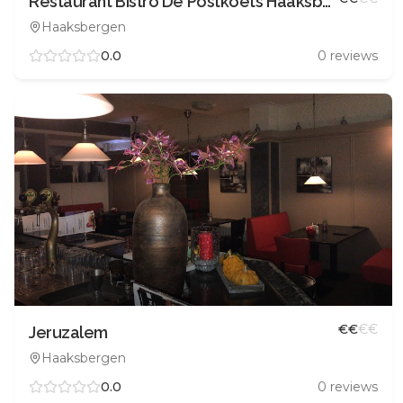
Restaurant Bistro De Postkoets Haaksbergen
Haaksbergen
0.0
0
reviews
€
€
€
€
Jeruzalem
Haaksbergen
0.0
0
reviews