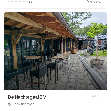
0.0
0
reviews
€
€
€
€
De Nachtegaal B.V.
Haaksbergen