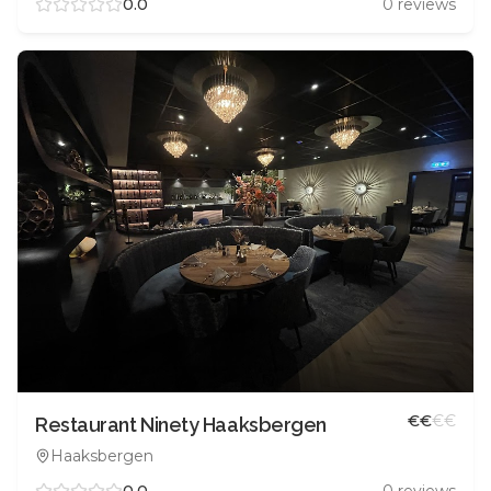
0.0
0
reviews
€
€
€
€
Restaurant Ninety Haaksbergen
Haaksbergen
0.0
0
reviews