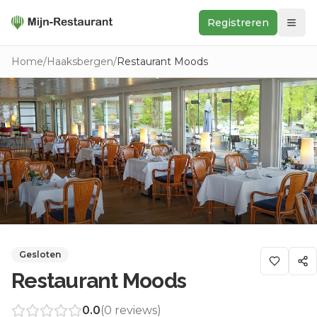
Registreren
Zoeken
Home
/
Haaksbergen
/
Restaurant Moods
In de buurt
Ontdek
Keukens
Foodwall
Reviews
Gesloten
Restaurant Moods
0.0
(
0
reviews)