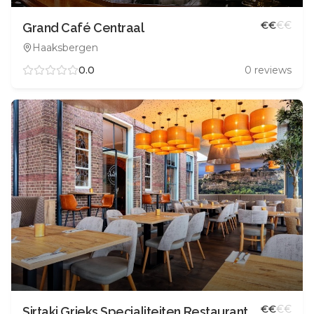
€
€
€
€
Grand Café Centraal
Haaksbergen
0.0
0
reviews
€
€
€
€
Sirtaki Grieks Specialiteiten Restaurant