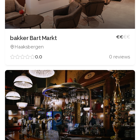
€
€
€
€
bakker Bart Markt
Haaksbergen
0.0
0
reviews