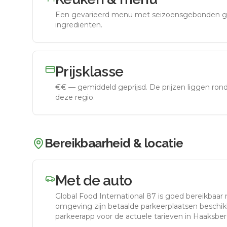
Een gevarieerd menu met seizoensgebonden g
ingrediënten.
Prijsklasse
€€
—
gemiddeld geprijsd
.
De prijzen liggen ro
deze regio.
Bereikbaarheid & locatie
Met de auto
Global Food International 87
is goed bereikbaar
omgeving zijn betaalde parkeerplaatsen beschikb
parkeerapp voor de actuele tarieven in Haaksbe