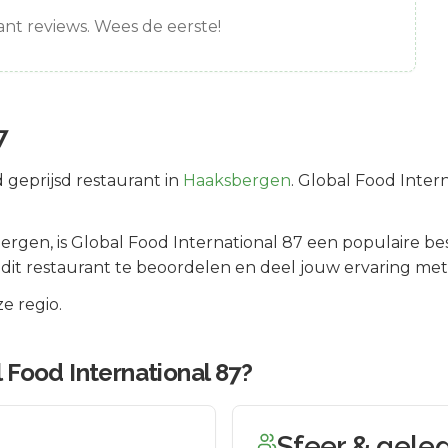
nt reviews. Wees de eerste!
7
 geprijsd
restaurant in
Haaksbergen
.
Global Food Intern
bergen
, is
Global Food International 87
een populaire be
it restaurant te beoordelen en deel jouw ervaring met
e regio.
 Food International 87
?
Sfeer & gele