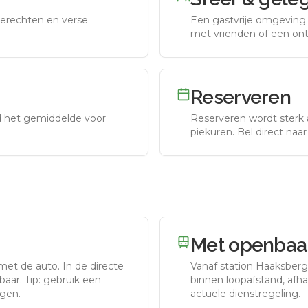
erechten en verse
Een gastvrije omgeving g
met vrienden of een on
Reserveren
nd het gemiddelde voor
Reserveren wordt sterk 
piekuren.
Bel direct naa
Met openbaar
 met de auto.
In de directe
Vanaf station
Haaksber
aar. Tip: gebruik een
binnen loopafstand, afhan
rgen.
actuele dienstregeling.