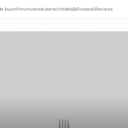
de buurt
Provincies
Keukens
Ontdek
Foodwall
Reviews