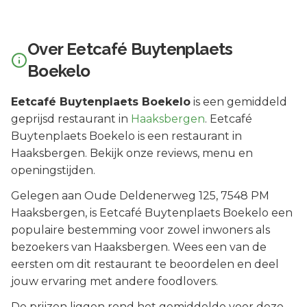
Over
Eetcafé Buytenplaets
Boekelo
Eetcafé Buytenplaets Boekelo
is een
gemiddeld
geprijsd
restaurant in
Haaksbergen
.
Eetcafé
Buytenplaets Boekelo is een restaurant in
Haaksbergen. Bekijk onze reviews, menu en
openingstijden.
Gelegen aan
Oude Deldenerweg 125
, 7548 PM
Haaksbergen
, is
Eetcafé Buytenplaets Boekelo
een
populaire bestemming voor zowel inwoners als
bezoekers van
Haaksbergen
.
Wees een van de
eersten om dit restaurant te beoordelen en deel
jouw ervaring met andere foodlovers.
De prijzen liggen rond het gemiddelde voor deze