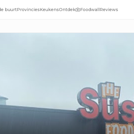
de buurt
Provincies
Keukens
Ontdek
Foodwall
Reviews