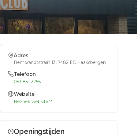
Adres
Rembrandtstraat 13
, 7482 EC
Haaksbergen
Telefoon
053 851 2756
Website
Bezoek website
Openingstijden