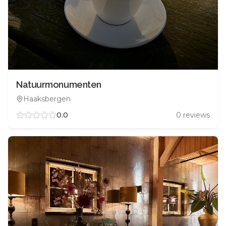
Natuurmonumenten
Haaksbergen
0.0
0
reviews