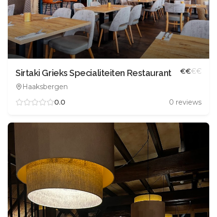
€
€
€
€
Sirtaki Grieks Specialiteiten Restaurant
Haaksbergen
0.0
0
reviews