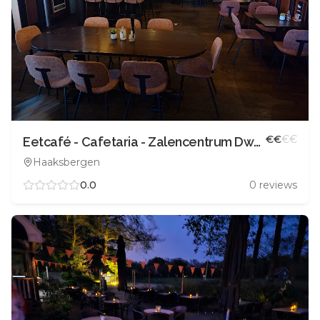
€
€
€
€
Eetcafé - Cafetaria - Zalencentrum Dwars
Haaksbergen
0.0
0
reviews