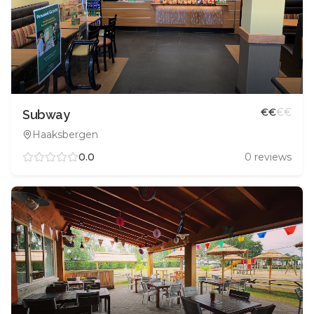
€
€
€
€
Subway
Haaksbergen
0.0
0
reviews