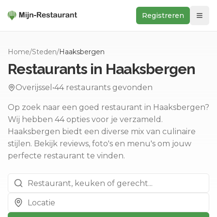
Registreren
Zoeken
Home
/
Steden
/
Haaksbergen
In de buurt
Restaurants in
Haaksbergen
Ontdek
Overijssel
•
44
restaurants gevonden
Keukens
Op zoek naar een goed restaurant in Haaksbergen?
Foodwall
Wij hebben 44 opties voor je verzameld.
Reviews
Haaksbergen biedt een diverse mix van culinaire
stijlen.
Bekijk reviews, foto's en menu's om jouw
perfecte restaurant te vinden.