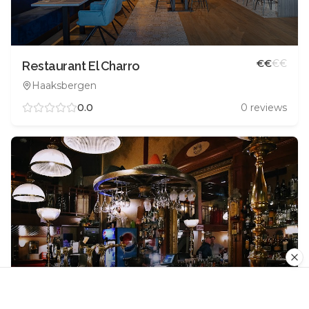
€
€
€
€
Restaurant El Charro
Haaksbergen
0.0
0
reviews