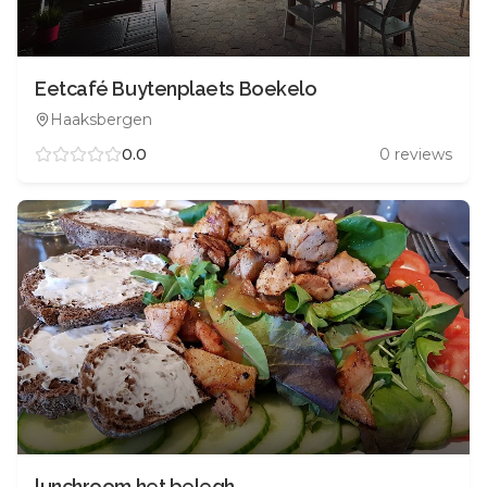
Eetcafé Buytenplaets Boekelo
Haaksbergen
0.0
0
reviews
lunchroom het belegh