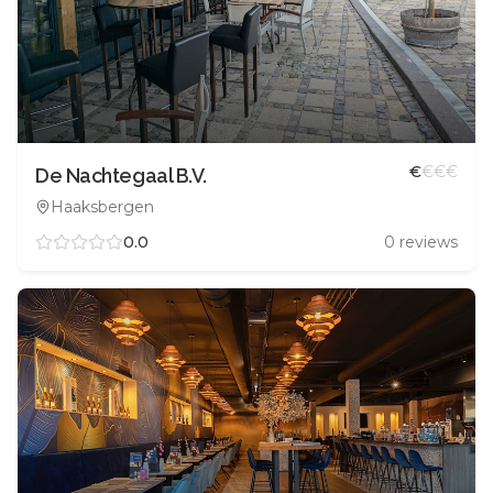
€
€
€
€
De Nachtegaal B.V.
Haaksbergen
0.0
0
reviews