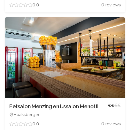
0.0
0
reviews
€
€
€
€
Eetsalon Menzing en IJssalon Menotti
Haaksbergen
0.0
0
reviews