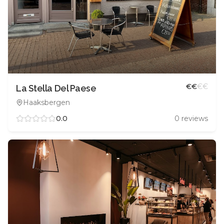
€
€
€
€
La Stella Del Paese
Haaksbergen
0.0
0
reviews