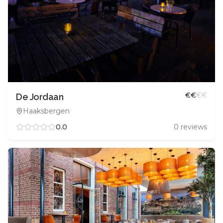
€
€
€
€
De Jordaan
Haaksbergen
0.0
0
reviews