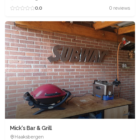
0.0
0
reviews
Mick's Bar & Grill
Haaksbergen