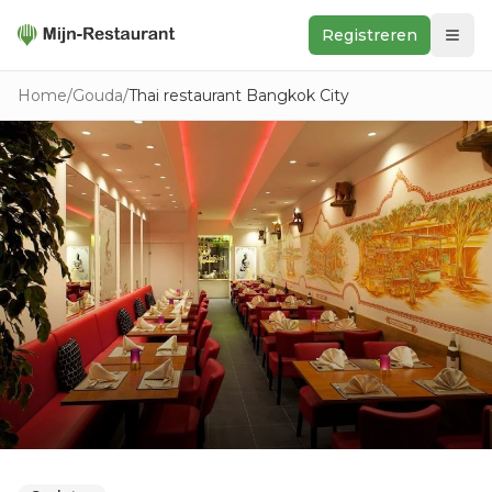
Registreren
Zoeken
Home
/
Gouda
/
Thai restaurant Bangkok City
In de buurt
Ontdek
Keukens
Foodwall
Reviews