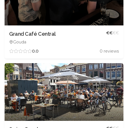
€
€
€
€
Grand Café Central
Gouda
0.0
0
reviews