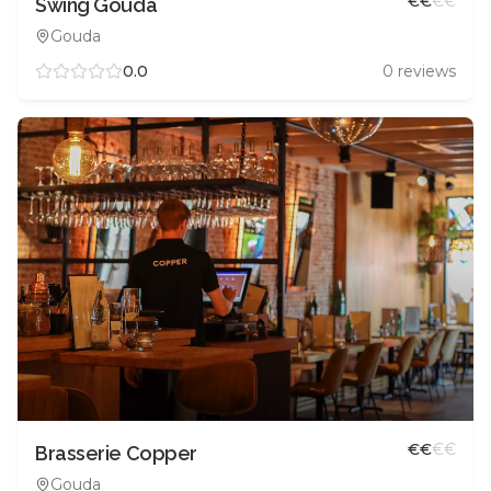
€
€
€
€
Swing Gouda
Gouda
0.0
0
reviews
€
€
€
€
Brasserie Copper
Gouda