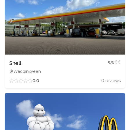
€
€
€
€
Shell
Waddinxveen
0.0
0
reviews