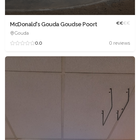
€
€
€
€
McDonald's Gouda Goudse Poort
Gouda
0.0
0
reviews