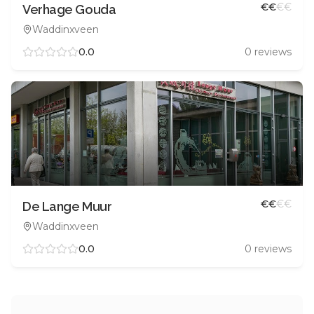
€
€
€
€
Verhage Gouda
Waddinxveen
0.0
0
reviews
€
€
€
€
De Lange Muur
Waddinxveen
0.0
0
reviews