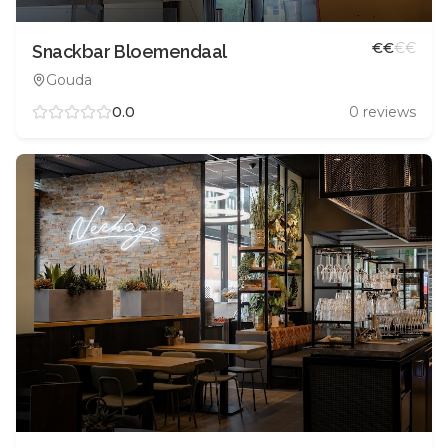
€
€
€
€
Snackbar Bloemendaal
Gouda
0.0
0
reviews