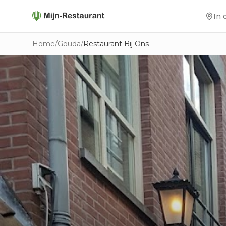
In 
Home
/
Gouda
/
Restaurant Bij Ons