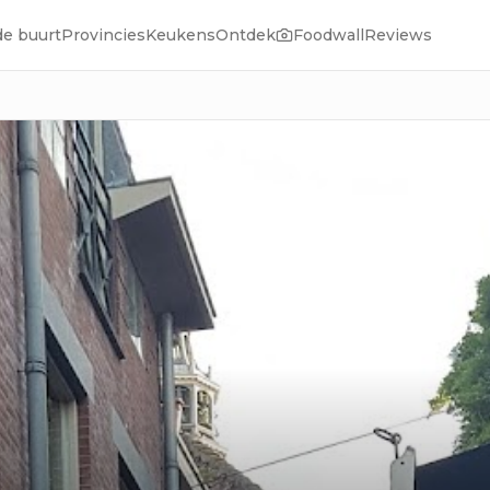
de buurt
Provincies
Keukens
Ontdek
Foodwall
Reviews