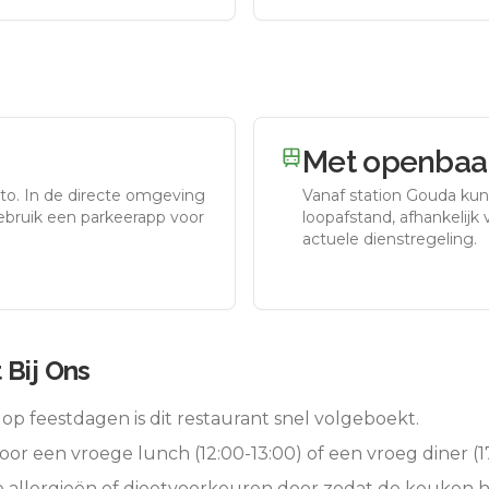
Met openbaar
to.
In de directe omgeving
Vanaf station
Gouda
kun 
gebruik een parkeerapp voor
loopafstand, afhankelijk v
actuele dienstregeling.
 Bij Ons
op feestdagen is dit restaurant snel volgeboekt.
oor een vroege lunch (12:00-13:00) of een vroeg diner (17
e allergieën of dieetvoorkeuren door zodat de keuken 