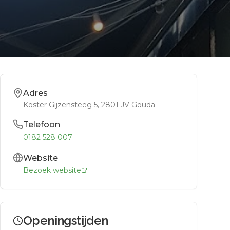
Adres
Koster Gijzensteeg 5
, 2801 JV
Gouda
Telefoon
0182 528 007
Website
Bezoek website
Openingstijden