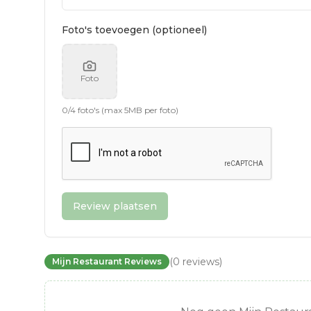
Foto's toevoegen (optioneel)
Foto
0
/
4
foto's (max 5MB per foto)
Review plaatsen
(
0
reviews
)
Mijn Restaurant Reviews