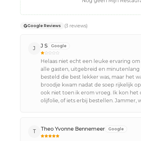
Nog geen Mijn Restaura
(
3
reviews
)
Google Reviews
J S
Google
J
Helaas niet echt een leuke ervaring om 
alle gasten, uitgebreid en minutenlang
besteld die best lekker was, maar het wa
broodje kwam nadat de soep rijkelijk op
ook niet toen ik erom vroeg. Ik kon he
olijfolie, of iets erbij bestellen. Jammer, 
Theo Yvonne Bennemeer
Google
T