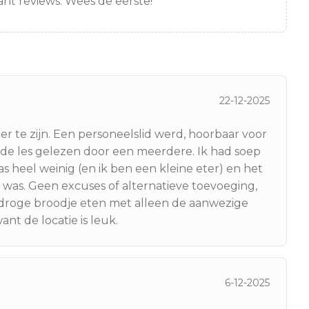
nt reviews. Wees de eerste!
22-12-2025
er te zijn. Een personeelslid werd, hoorbaar voor
 de les gelezen door een meerdere. Ik had soep
s heel weinig (en ik ben een kleine eter) en het
 was. Geen excuses of alternatieve toevoeging,
t droge broodje eten met alleen de aanwezige
want de locatie is leuk.
6-12-2025