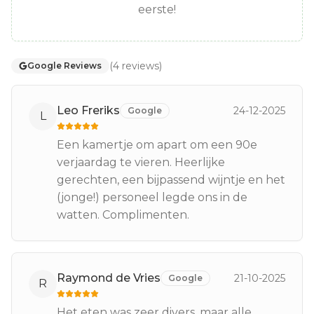
eerste!
(
4
reviews
)
Google Reviews
Leo Freriks
24-12-2025
Google
L
Een kamertje om apart om een 90e
verjaardag te vieren. Heerlijke
gerechten, een bijpassend wijntje en het
(jonge!) personeel legde ons in de
watten. Complimenten.
Raymond de Vries
21-10-2025
Google
R
Het eten was zeer divers, maar alle