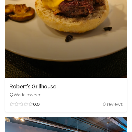
Robert's Grillhouse
Waddinxveen
0.0
0
reviews