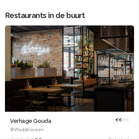
Restaurants in de buurt
€
€
€
€
Verhage Gouda
Waddinxveen