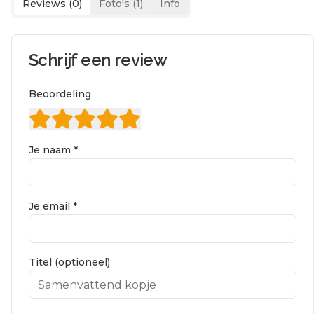
Reviews (
0
)
Foto's (
1
)
Info
Schrijf een review
Beoordeling
Je naam *
Je email *
Titel (optioneel)