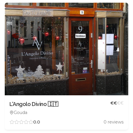
€
€
€
€
L'Angolo Divino 🇮🇹
Gouda
0.0
0
reviews