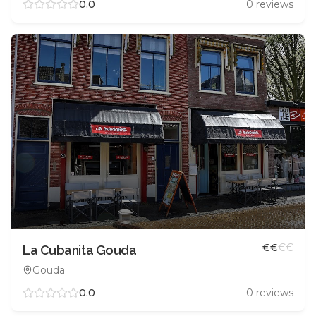
0.0
0
reviews
€
€
€
€
La Cubanita Gouda
Gouda
0.0
0
reviews