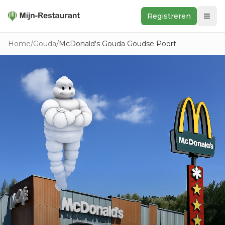
Registreren
Zoeken
Home
/
Gouda
/
McDonald's Gouda Goudse Poort
In de buurt
Ontdek
Keukens
Foodwall
Reviews