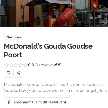
Gesloten
McDonald's Gouda Goudse
Poort
0.0
(
0
reviews)
€€
McDonald's Gouda Goudse Poort is een restaurant in
Gouda. Bekijk onze reviews, menu en openingstijden.
Eigenaar? Claim dit restaurant